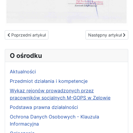
Poprzedni artykuł: Informacja
Następny artykuł: Nab
Poprzedni artykuł
Następny artykuł
O ośrodku
Aktualności
Przedmiot działania i kompetencje
Wykaz rejonów prowadzonych przez
pracowników socjalnych M-GOPS w Zelowie
Podstawa prawna działalności
Ochrona Danych Osobowych - Klauzula
Informacyjna