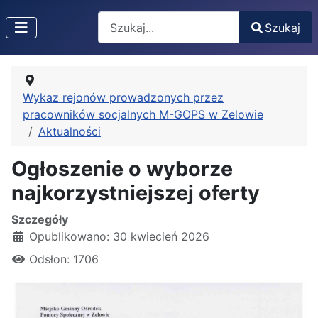
Search
Szukaj
Type 2 or more characters for results.
Wykaz rejonów prowadzonych przez
pracowników socjalnych M-GOPS w Zelowie
Aktualności
Ogłoszenie o wyborze
najkorzystniejszej oferty
Szczegóły
Opublikowano: 30 kwiecień 2026
Odsłon: 1706