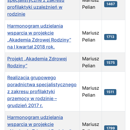
specjalistyczne z zakresu
Mariusz
1467
profilaktyki uzależnień w
Pelian
rodzinie
Harmonogram udzielania
wsparcia w projekcie
Mariusz
1713
„Akademia Zdrowej Rodziny”
Pelian
na I kwartał 2018 rok.
Projekt „Akademia Zdrowej
Mariusz
1575
Rodziny”
Pelian
Realizacja grupowego
poradnictwa specjalistycznego
Mariusz
z zakresu profilaktyki
1511
Pelian
przemocy w rodzinie –
grudzień 2017 r.
Harmonogram udzielania
wsparcia w projekcie
Mariusz
1799