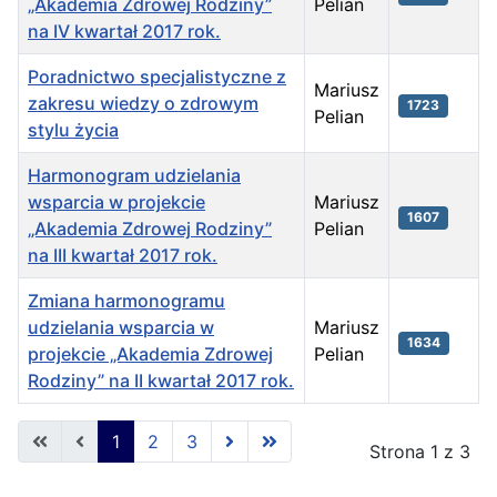
„Akademia Zdrowej Rodziny”
Pelian
na IV kwartał 2017 rok.
Poradnictwo specjalistyczne z
Mariusz
zakresu wiedzy o zdrowym
1723
Pelian
stylu życia
Harmonogram udzielania
wsparcia w projekcie
Mariusz
1607
„Akademia Zdrowej Rodziny”
Pelian
na III kwartał 2017 rok.
Zmiana harmonogramu
udzielania wsparcia w
Mariusz
1634
projekcie „Akademia Zdrowej
Pelian
Rodziny” na II kwartał 2017 rok.
Spis artykułów
1
2
3
Strona 1 z 3