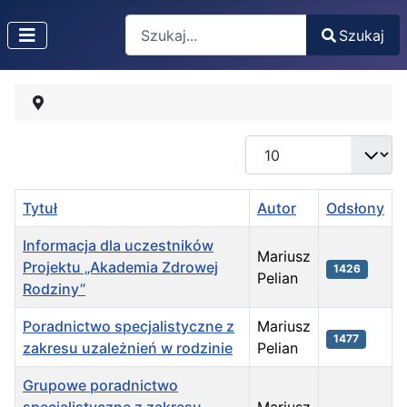
Search
Szukaj
Type 2 or more characters for results.
Pokaż #
Tytuł
Autor
Odsłony
Informacja dla uczestników
Mariusz
Projektu „Akademia Zdrowej
1426
Pelian
Rodziny”
Poradnictwo specjalistyczne z
Mariusz
1477
zakresu uzależnień w rodzinie
Pelian
Grupowe poradnictwo