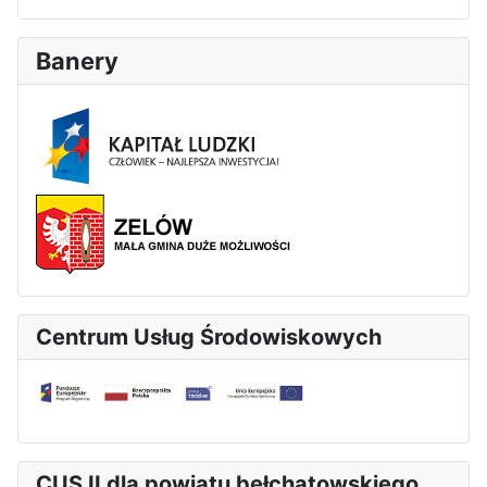
Banery
Centrum Usług Środowiskowych
CUS II dla powiatu bełchatowskiego