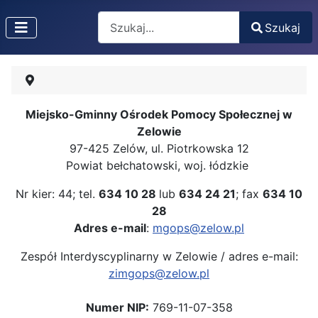
Search
Szukaj
Type 2 or more characters for results.
Miejsko-Gminny Ośrodek Pomocy Społecznej w
Zelowie
97-425 Zelów, ul. Piotrkowska 12
Powiat bełchatowski, woj. łódzkie
Nr kier: 44; tel.
634 10 28
lub
634 24 21
; fax
634 10
28
Adres e-mail
:
mgops@zelow.pl
Zespół Interdyscyplinarny w Zelowie / adres e-mail:
zimgops@zelow.pl
Numer NIP:
769-11-07-358