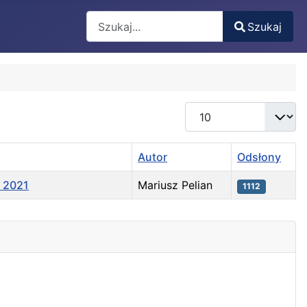
Search
Szukaj
Type 2 or more characters for results.
Pokaż #
Autor
Odsłony
a 2021
Mariusz Pelian
1112