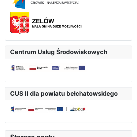
Centrum Usług Środowiskowych
CUS II dla powiatu bełchatowskiego
Starsze posty