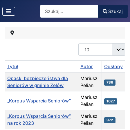
Search
Szukaj
Type 2 or more characters for results.
Pokaż #
Tytuł
Autor
Odsłony
Opaski bezpieczeństwa dla
Mariusz
786
Seniorów w gminie Zelów
Pelian
Mariusz
„Korpus Wsparcia Seniorów”
1027
Pelian
„Korpus Wsparcia Seniorów”
Mariusz
972
na rok 2023
Pelian