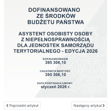
Poprzedni artykuł: Zapytanie ofertowe
Następny artykuł: Info
Poprzedni artykuł
Następny artykuł