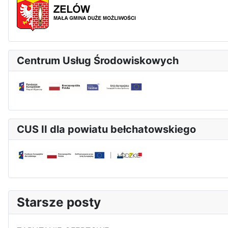
Centrum Usług Środowiskowych
CUS II dla powiatu bełchatowskiego
Starsze posty