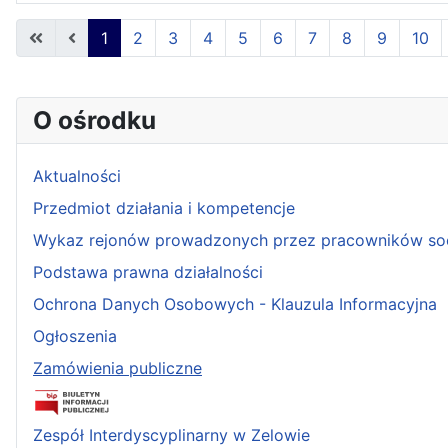
Spis artykułów
1
2
3
4
5
6
7
8
9
10
O ośrodku
Aktualności
Przedmiot działania i kompetencje
Wykaz rejonów prowadzonych przez pracowników so
Podstawa prawna działalności
Ochrona Danych Osobowych - Klauzula Informacyjna
Ogłoszenia
Zamówienia publiczne
Zespół Interdyscyplinarny w Zelowie