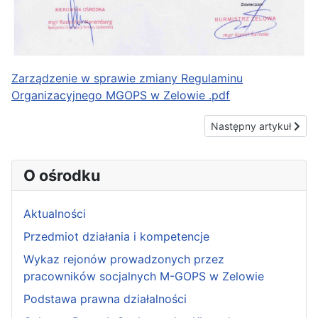
Zarządzenie w sprawie zmiany Regulaminu
Organizacyjnego MGOPS w Zelowie .pdf
Następny artykuł: "Op
Następny artykuł
O ośrodku
Aktualności
Przedmiot działania i kompetencje
Wykaz rejonów prowadzonych przez
pracowników socjalnych M-GOPS w Zelowie
Podstawa prawna działalności