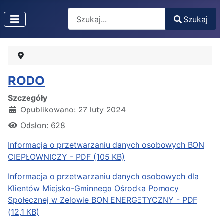
Search
Szukaj
Type 2 or more characters for results.
RODO
Szczegóły
Opublikowano: 27 luty 2024
Odsłon: 628
Informacja o przetwarzaniu danych osobowych BON
CIEPŁOWNICZY - PDF (105 KB)
Informacja o przetwarzaniu danych osobowych dla
Klientów Miejsko-Gminnego Ośrodka Pomocy
Społecznej w Zelowie BON ENERGETYCZNY - PDF
(12,1 KB)