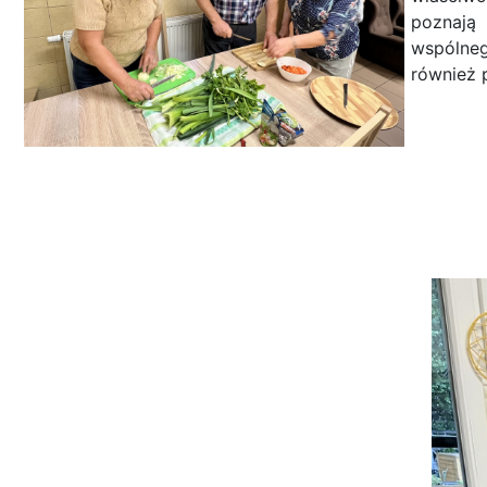
poznają 
wspólneg
również 