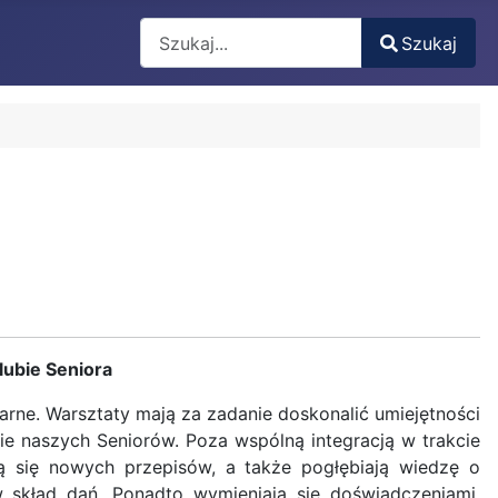
Search
Szukaj
Type 2 or more characters for results.
lubie Seniora
narne. Warsztaty mają za zadanie doskonalić umiejętności
e naszych Seniorów. Poza wspólną integracją w trakcie
zą się nowych przepisów, a także pogłębiają wiedzę o
skład dań. Ponadto wymieniają się doświadczeniami,