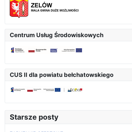
Centrum Usług Środowiskowych
CUS II dla powiatu bełchatowskiego
Starsze posty