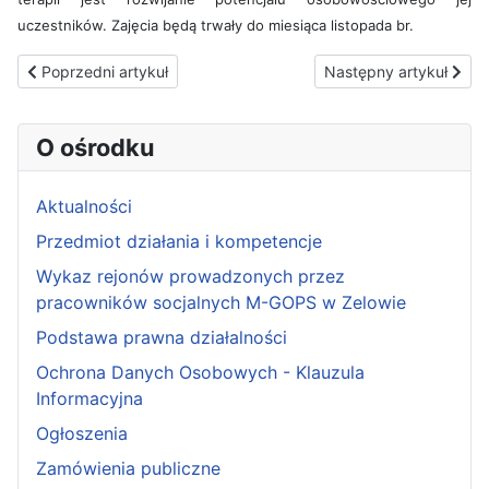
uczestników. Zajęcia będą trwały do miesiąca listopada br.
Poprzedni artykuł: "Dzie\u0144 Projektu"
Następny artykuł: Vou
Poprzedni artykuł
Następny artykuł
O ośrodku
Aktualności
Przedmiot działania i kompetencje
Wykaz rejonów prowadzonych przez
pracowników socjalnych M-GOPS w Zelowie
Podstawa prawna działalności
Ochrona Danych Osobowych - Klauzula
Informacyjna
Ogłoszenia
Zamówienia publiczne