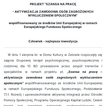
PROJEKT "SZANSA NA PRACĘ
-
AKTYWIZACJA ZAWODOWA OSÓB ZAGROŻONYCH
WYKLUCZENIEM SPOŁECZNYM"
współfinansowany ze środków Unii Europejskiej w ramach
Europejskiego Funduszu Społecznego
Człowiek - najlepsza inwestycja
W dniu 1 sierpnia br. w Domu Kultury w Zelowie rozpoczęły się
zajęcia Grupowej terapii psychologicznej, psychospołecznej i
rodzinnej dla 10 BO prowadzone przez zespół trenerów i
specjalistów w ramach projektu pt.
„Szansa na pracę –
aktywizacja zawodowa osób zagrożonych wykluczeniem
społecznym”
współfinansowanego ze środków Unii Europejskiej
w ramach Europejskiego Funduszu Społecznego, Poddziałanie
7.1.1. Rozwój i upowszechnianie aktywnej integracji przez Ośrodki
Pomocy Społecznej, Programu Operacyjnego Kapitał Ludzki. Celem
terapii jest rozwijanie potencjału osobowościowego jej