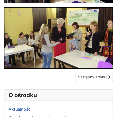
Następny artykuł: Za
Następny artykuł
O ośrodku
Aktualności