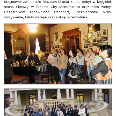
obejmował zwiedzanie Muzeum Miasta Łodzi, pobyt w kręgielni,
seans filmowy w Cinema City Manufaktura oraz czas wolny.
Uczestnikom zapewniono transport, ubezpieczenie NNW,
wyżywienie, bilety wstępu oraz usługi przewodnika.