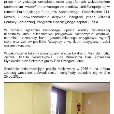
pracę - aktywizacja zawodowa osób zagrożonych wykluczeniem
społecznym” współfinansowanego ze środków Unii Europejskiej w
ramach Europejskiego Funduszu Społecznego, Poddziałanie 7.1.1.
Rozwój i upowszechnianie aktywnej integracji przez Ośrodki
Pomocy Społecznej, Programu Operacyjnego Kapitał Ludzki.
W ramach egzaminu końcowego, oprócz wiedzy teoretycznej
uczestnicy kursu bukieciarstwa przygotowali kompozycje kwiatowe,
natomiast uczestnicy kursu gastronomicznego przygotowali wystrój
stołu oraz zestaw posiłków. Wszyscy z wynikiem pozytywnym zdali
egzamin końcowy.
W zakończeniu kursów udział wzięły władze lokalne tj. Pani Burmistrz
Zelowa Urszula Świerczyńska, Z-ca Burmistrza Pani Agnieszka
Mysłowska oraz Sekretarz gminy Pan Grzegorz Lorek.
Spotkanie podsumowujące projekt realizowany w 2015 r., na którym
zostaną wręczone zaświadczenia i certyfikaty odbędzie się w dniu
29.06.2015r.