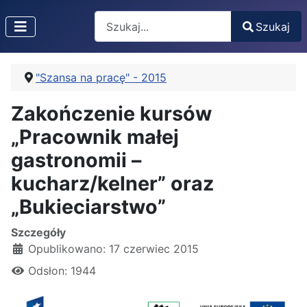
Search
Szukaj
Type 2 or more characters for results.
"Szansa na pracę" - 2015
Zakończenie kursów
„Pracownik małej
gastronomii –
kucharz/kelner” oraz
„Bukieciarstwo”
Szczegóły
Opublikowano: 17 czerwiec 2015
Odsłon: 1944