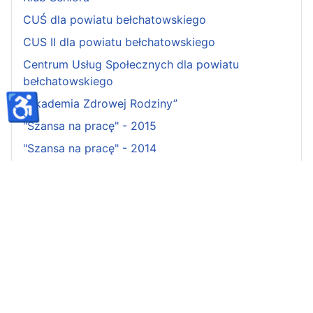
CUŚ dla powiatu bełchatowskiego
CUS II dla powiatu bełchatowskiego
Centrum Usług Społecznych dla powiatu
bełchatowskiego
♿
„Akademia Zdrowej Rodziny”
"Szansa na pracę" - 2015
"Szansa na pracę" - 2014
"Szansa na pracę" - 2013
Banery