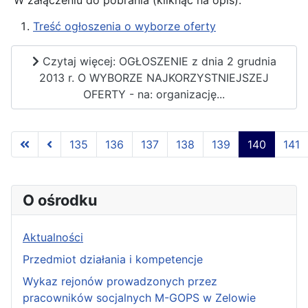
W załączeniu do pobrania (kliknąć na opis):
Treść ogłoszenia o wyborze oferty
Czytaj więcej: OGŁOSZENIE z dnia 2 grudnia
2013 r. O WYBORZE NAJKORZYSTNIEJSZEJ
OFERTY - na: organizację...
135
136
137
138
139
140
141
Strona 140 z 145
O ośrodku
Aktualności
Przedmiot działania i kompetencje
Wykaz rejonów prowadzonych przez
pracowników socjalnych M-GOPS w Zelowie