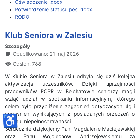
Oświadczenie .docx
Potwierdzenie statusu pes .docx
RODO
Klub Seniora w Zalesiu
Szczegóły
Opublikowano: 21 maj 2026
Odsłon: 788
W Klubie Seniora w Zalesiu odbyła się dziś kolejna
aktywizacja uczestników. Dzięki uprzejmości
pracowników PCPR w Bełchatowie seniorzy mogli
wziąć udział w spotkaniu informacyjnym, którego
celem było przybliżenie zagadnień dotyczących ulg i
uprawnień wynikających z posiadanych orzeczeń o
♿
stopniu niepełnosprawności.
Serdecznie dziękujemy Pani Magdalenie Maciejewskiej
oraz Panu Wojciechowi Andrzejewskiemu za