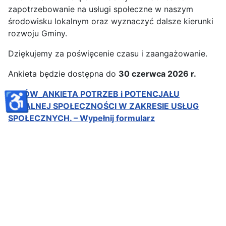
zapotrzebowanie na usługi społeczne w naszym
środowisku lokalnym oraz wyznaczyć dalsze kierunki
rozwoju Gminy.
Dziękujemy za poświęcenie czasu i zaangażowanie.
Ankieta będzie dostępna do
30 czerwca 2026 r.
ZELÓW_ANKIETA POTRZEB i POTENCJAŁU
♿
LOKALNEJ SPOŁECZNOŚCI W ZAKRESIE USŁUG
SPOŁECZNYCH. – Wypełnij formularz
Ogłoszenie o wyborze
najkorzystniejszej oferty
Szczegóły
Opublikowano: 12 czerwiec 2026
Odsłon: 894